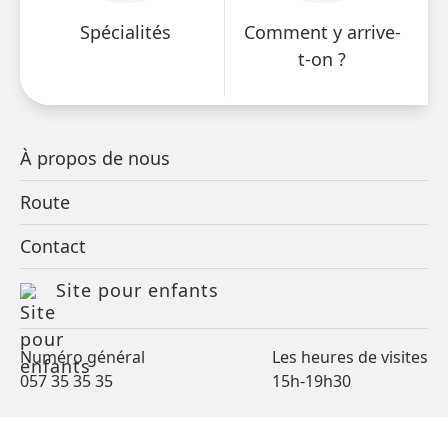
Spécialités
Comment y arrive-
Ce médecin ne travaille pas avec un horaire de
t-on ?
consultation.
Préparez la consultation avec
votre médecin
À propos de nous
Que cherchez-vous ?
Route
Dernière modification le 23 février 2026
Médecine d’urgence
Contact
Également spécialiste de...
(service des urgences)
Site pour enfants
Numéro général
Les heures de visites
Restez informés des événements
057 35 35 35
15h-19h30
et activités à venir.