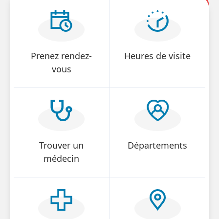
Heures d'ouverture du secrétariat
Ouvert 24 heures sur 24
Numéro d'itinéraire:
66
Prenez rendez-
Heures de visite
vous
Statut de conventionnement
Conventionné
Statut d'assurance
Trouver un
Départements
Assurance personnelle
médecin
Campus
Centre hospitalier Jan Yperman
Consultations