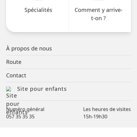
Spécialités
Comment y arrive-
Médecins
t-on ?
Infirmières
Équipe de soutien
À propos de nous
Petra Cattry
- infirmière mammaire (057 35 67
Route
30)
Louise Stubbe
- assistante sociale (057 35 66
Contact
70)
Site pour enfants
Elke Breye
- psychologue (057 35 67 31)
Lien Vandeweghe
- psychologue (057 35 67
Numéro général
Les heures de visites
32)
057 35 35 35
15h-19h30
Eva Albrecht
- pasteur (057 35 66 43)