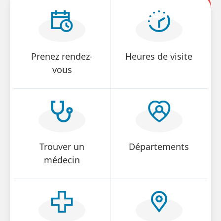
Notre objectif est de diagnostiquer le cancer du
sein et de commencer le traitement de manière
rapide et de haute qualité. Nous
accompagnons au mieux les patients tout au
Prenez rendez-
Heures de visite
long du processus de soins. En collaborant avec
vous
le médecin généraliste et divers spécialistes, il
est possible d'utiliser de nouvelles technologies
et options de traitement.
L'équipe
Trouver un
Départements
Notre approche multidisciplinaire signifie que
médecin
les médecins généralistes, gynécologues,
chirurgiens (plastiques), oncologues,
anatomistes pathologistes, radiologues,
isotopes, radiothérapeutes et
kinésithérapeutes font partie de l'équipe.